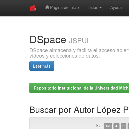
Página de inicio
Listar
Ayuda
Skip
navigation
DSpace
JSPUI
DSpace almacena y facilita el acceso abiert
vídeos y colecciones de datos.
Leer más
Repositorio Institucional de la Universidad Mi
Buscar por Autor López P
Ir a:
0-9
A
B