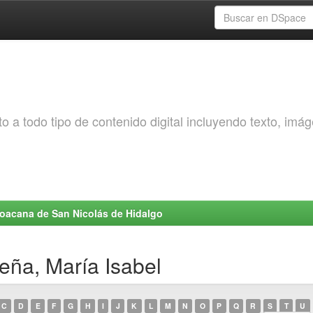
o a todo tipo de contenido digital incluyendo texto, imá
choacana de San Nicolás de Hidalgo
eña, María Isabel
C
D
E
F
G
H
I
J
K
L
M
N
O
P
Q
R
S
T
U