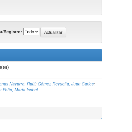
r/Registro:
r(es)
enas Navarro, Raúl
;
Gómez Revuelta, Juan Carlos
;
 Peña, María Isabel