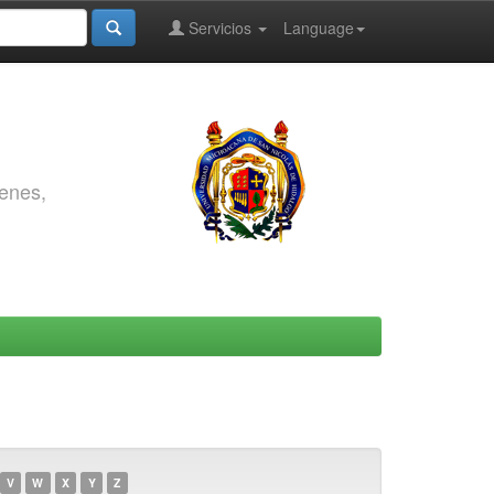
Servicios
Language
genes,
V
W
X
Y
Z