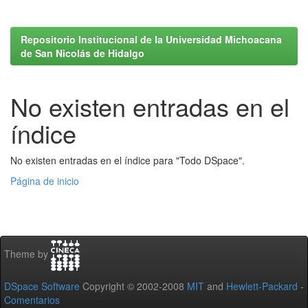
Repositorio Institucional de la Universidad Michoacana
de San Nicolás de Hidalgo
No existen entradas en el
índice
No existen entradas en el índice para "Todo DSpace".
Página de inicio
Theme by
DSpace Software
Copyright © 2002-2008
MIT
and
Hewlett-Packard
-
Comentarios