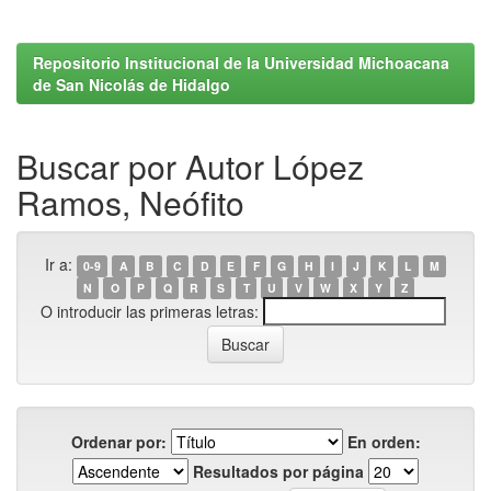
Repositorio Institucional de la Universidad Michoacana
de San Nicolás de Hidalgo
Buscar por Autor López
Ramos, Neófito
Ir a:
0-9
A
B
C
D
E
F
G
H
I
J
K
L
M
N
O
P
Q
R
S
T
U
V
W
X
Y
Z
O introducir las primeras letras:
Ordenar por:
En orden:
Resultados por página