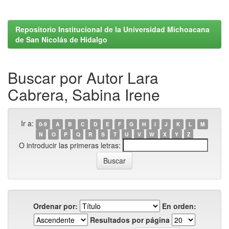
Repositorio Institucional de la Universidad Michoacana
de San Nicolás de Hidalgo
Buscar por Autor Lara
Cabrera, Sabina Irene
Ir a:
0-9
A
B
C
D
E
F
G
H
I
J
K
L
M
N
O
P
Q
R
S
T
U
V
W
X
Y
Z
O introducir las primeras letras:
Ordenar por:
En orden:
Resultados por página