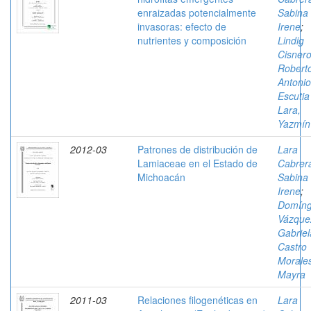
enraizadas potencialmente
Sabina
invasoras: efecto de
Irene
;
nutrientes y composición
Lindig
Cisnero
Robert
Antonio
Escutia
Lara,
Yazmín
2012-03
Patrones de distribución de
Lara
Lamiaceae en el Estado de
Cabrer
Michoacán
Sabina
Irene
;
Domín
Vázque
Gabriel
Castro
Morale
Mayra
2011-03
Relaciones filogenéticas en
Lara