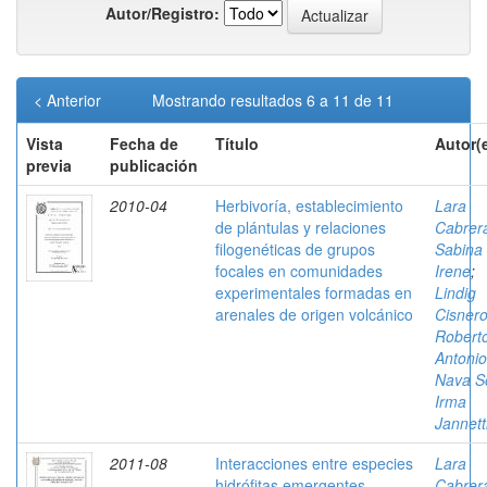
Autor/Registro:
< Anterior
Mostrando resultados 6 a 11 de 11
Vista
Fecha de
Título
Autor(
previa
publicación
2010-04
Herbivoría, establecimiento
Lara
de plántulas y relaciones
Cabrer
filogenéticas de grupos
Sabina
focales en comunidades
Irene
;
experimentales formadas en
Lindig
arenales de origen volcánico
Cisnero
Robert
Antonio
Nava S
Irma
Jannet
2011-08
Interacciones entre especies
Lara
hidrófitas emergentes
Cabrer