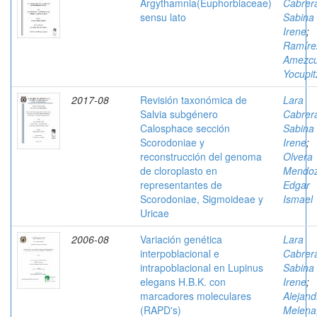
Argythamnia(Euphorbiaceae)
Cabrer
sensu lato
Sabina
Irene
;
Ramíre
Amezcu
Yocupit
2017-08
Revisión taxonómica de
Lara
Salvia subgénero
Cabrer
Calosphace sección
Sabina
Scorodoniae y
Irene
;
reconstrucción del genoma
Olvera
de cloroplasto en
Mendoz
representantes de
Edgar
Scorodoniae, Sigmoideae y
Ismael
Uricae
2006-08
Variación genética
Lara
interpoblacional e
Cabrer
intrapoblacional en Lupinus
Sabina
elegans H.B.K. con
Irene
;
marcadores moleculares
Alejand
(RAPD's)
Melena