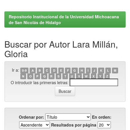
Repositorio Institucional de la Universidad Michoacana
de San Nicolás de Hidalgo
Buscar por Autor Lara Millán,
Gloria
Ir a:
0-9
A
B
C
D
E
F
G
H
I
J
K
L
M
N
O
P
Q
R
S
T
U
V
W
X
Y
Z
O introducir las primeras letras:
Ordenar por:
En orden:
Resultados por página