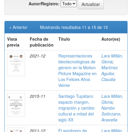
Autor/Registro:
< Anterior
Mostrando resultados 11 a 15 de 15
Vista
Fecha de
Título
Autor(es)
previa
publicación
2021-12
Representaciones
Lara Millán,
ideotecnológicas de
Gloria
;
género en la Motion
Martínez
Picture Magazine en
Aguilar,
Los Felices Años
Claudia
Veinte
2015-11
Santiago Tupátaro:
Lara Millán,
espacio margen,
Gloria
;
migración y cambio
Nambo
cultural a mitad del
Solórzano,
siglo XX
Anavelia
2011-12
El sombrero de
Lara Millán,