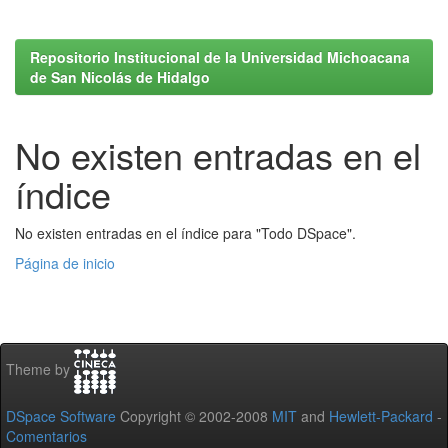
Repositorio Institucional de la Universidad Michoacana
de San Nicolás de Hidalgo
No existen entradas en el
índice
No existen entradas en el índice para "Todo DSpace".
Página de inicio
Theme by
DSpace Software
Copyright © 2002-2008
MIT
and
Hewlett-Packard
-
Comentarios