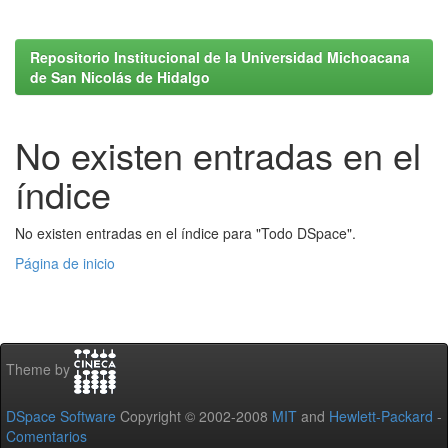
Repositorio Institucional de la Universidad Michoacana
de San Nicolás de Hidalgo
No existen entradas en el
índice
No existen entradas en el índice para "Todo DSpace".
Página de inicio
Theme by
DSpace Software
Copyright © 2002-2008
MIT
and
Hewlett-Packard
-
Comentarios