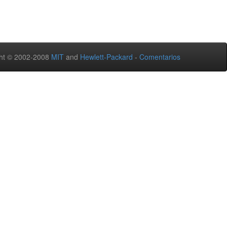
ht © 2002-2008
MIT
and
Hewlett-Packard
-
Comentarios