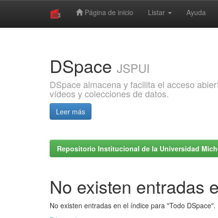
Página de inicio
Listar
Ayuda
Skip
navigation
DSpace
JSPUI
DSpace almacena y facilita el acceso abiert
vídeos y colecciones de datos.
Leer más
Repositorio Institucional de la Universidad Mi
No existen entradas e
No existen entradas en el índice para "Todo DSpace".