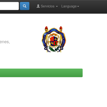
Servicios
Language
genes,