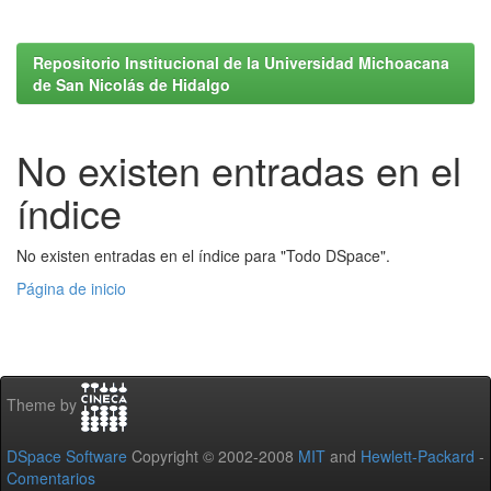
Repositorio Institucional de la Universidad Michoacana
de San Nicolás de Hidalgo
No existen entradas en el
índice
No existen entradas en el índice para "Todo DSpace".
Página de inicio
Theme by
DSpace Software
Copyright © 2002-2008
MIT
and
Hewlett-Packard
-
Comentarios