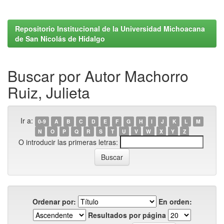
Repositorio Institucional de la Universidad Michoacana
de San Nicolás de Hidalgo
Buscar por Autor Machorro
Ruiz, Julieta
Ir a:
0-9
A
B
C
D
E
F
G
H
I
J
K
L
M
N
O
P
Q
R
S
T
U
V
W
X
Y
Z
O introducir las primeras letras:
Ordenar por:
En orden:
Resultados por página