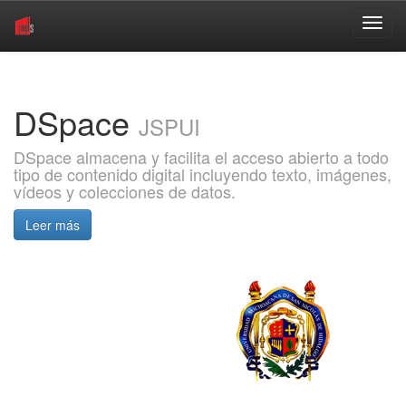
Skip
navigation
DSpace
JSPUI
DSpace almacena y facilita el acceso abierto a todo
tipo de contenido digital incluyendo texto, imágenes,
vídeos y colecciones de datos.
Leer más