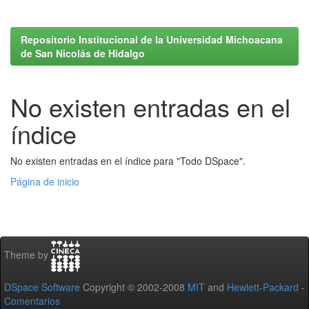
Repositorio Institucional de la Universidad Michoacana
de San Nicolás de Hidalgo
No existen entradas en el
índice
No existen entradas en el índice para "Todo DSpace".
Página de inicio
Theme by
DSpace Software
Copyright © 2002-2008
MIT
and
Hewlett-Packard
-
Comentarios