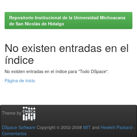
Repositorio Institucional de la Universidad Michoacana
de San Nicolás de Hidalgo
No existen entradas en el
índice
No existen entradas en el índice para "Todo DSpace".
Página de inicio
Theme by
DSpace Software
Copyright © 2002-2008
MIT
and
Hewlett-Packard
-
Comentarios