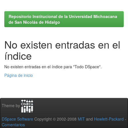
Repositorio Institucional de la Universidad Michoacana
de San Nicolás de Hidalgo
No existen entradas en el
índice
No existen entradas en el índice para "Todo DSpace".
Página de inicio
Theme by
DSpace Software
Copyright © 2002-2008
MIT
and
Hewlett-Packard
-
Comentarios