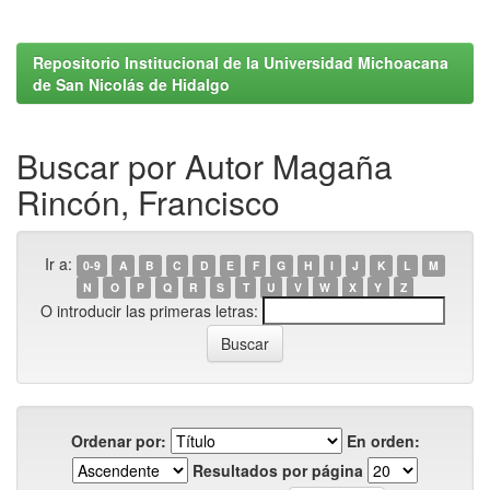
Repositorio Institucional de la Universidad Michoacana
de San Nicolás de Hidalgo
Buscar por Autor Magaña
Rincón, Francisco
Ir a:
0-9
A
B
C
D
E
F
G
H
I
J
K
L
M
N
O
P
Q
R
S
T
U
V
W
X
Y
Z
O introducir las primeras letras:
Ordenar por:
En orden:
Resultados por página