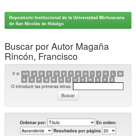
Repositorio Institucional de la Universidad Michoacana
de San Nicolás de Hidalgo
Buscar por Autor Magaña
Rincón, Francisco
Ir a:
0-9
A
B
C
D
E
F
G
H
I
J
K
L
M
N
O
P
Q
R
S
T
U
V
W
X
Y
Z
O introducir las primeras letras:
Ordenar por:
En orden:
Resultados por página