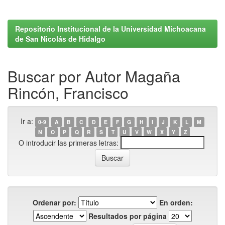
Repositorio Institucional de la Universidad Michoacana
de San Nicolás de Hidalgo
Buscar por Autor Magaña
Rincón, Francisco
Ir a:
0-9
A
B
C
D
E
F
G
H
I
J
K
L
M
N
O
P
Q
R
S
T
U
V
W
X
Y
Z
O introducir las primeras letras:
Ordenar por:
En orden:
Resultados por página