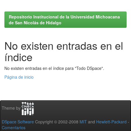
Repositorio Institucional de la Universidad Michoacana
de San Nicolás de Hidalgo
No existen entradas en el
índice
No existen entradas en el índice para "Todo DSpace".
Página de inicio
Theme by
DSpace Software
Copyright © 2002-2008
MIT
and
Hewlett-Packard
-
Comentarios