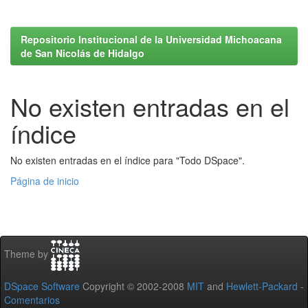
Repositorio Institucional de la Universidad Michoacana
de San Nicolás de Hidalgo
No existen entradas en el
índice
No existen entradas en el índice para "Todo DSpace".
Página de inicio
Theme by
DSpace Software
Copyright © 2002-2008
MIT
and
Hewlett-Packard
-
Comentarios