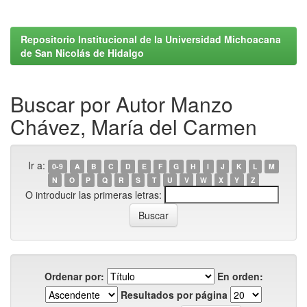
Repositorio Institucional de la Universidad Michoacana
de San Nicolás de Hidalgo
Buscar por Autor Manzo
Chávez, María del Carmen
Ir a:
0-9
A
B
C
D
E
F
G
H
I
J
K
L
M
N
O
P
Q
R
S
T
U
V
W
X
Y
Z
O introducir las primeras letras:
Ordenar por:
En orden:
Resultados por página