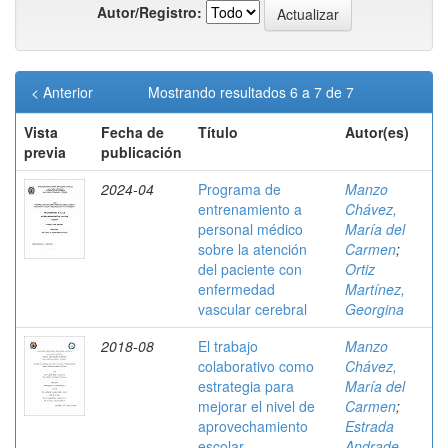
Autor/Registro:
< Anterior
Mostrando resultados 6 a 7 de 7
Vista
Fecha de
Título
Autor(es)
previa
publicación
2024-04
Programa de
Manzo
entrenamiento a
Chávez,
personal médico
María del
sobre la atención
Carmen
;
del paciente con
Ortiz
enfermedad
Martínez,
vascular cerebral
Georgina
2018-08
El trabajo
Manzo
colaborativo como
Chávez,
estrategia para
María del
mejorar el nivel de
Carmen
;
aprovechamiento
Estrada
escolar
Andrade,