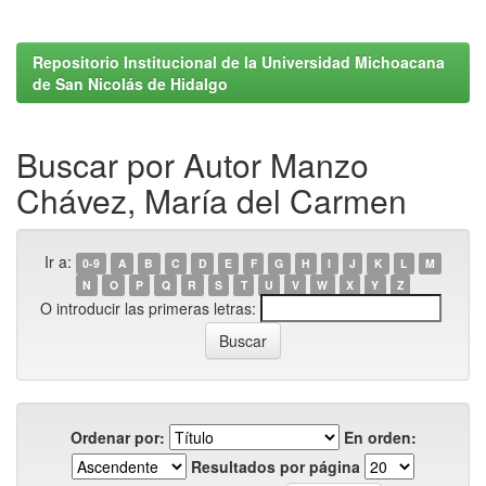
Repositorio Institucional de la Universidad Michoacana
de San Nicolás de Hidalgo
Buscar por Autor Manzo
Chávez, María del Carmen
Ir a:
0-9
A
B
C
D
E
F
G
H
I
J
K
L
M
N
O
P
Q
R
S
T
U
V
W
X
Y
Z
O introducir las primeras letras:
Ordenar por:
En orden:
Resultados por página