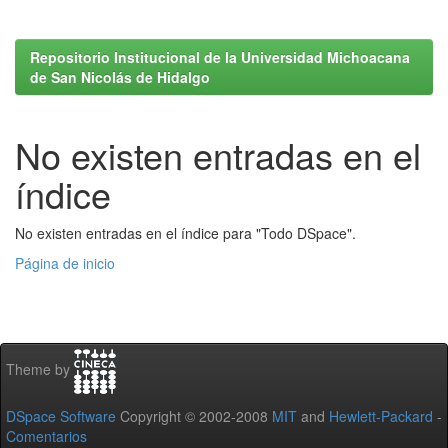
Repositorio Institucional de la Universidad Michoacana
de San Nicolás de Hidalgo
No existen entradas en el
índice
No existen entradas en el índice para "Todo DSpace".
Página de inicio
Theme by
DSpace Software
Copyright © 2002-2008
MIT
and
Hewlett-Packard
-
Comentarios