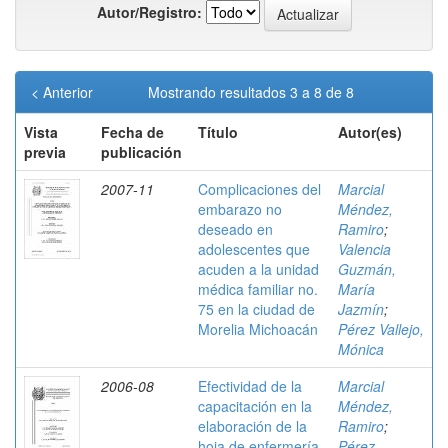
Autor/Registro:
< Anterior
Mostrando resultados 3 a 8 de 8
Vista
Fecha de
Título
Autor(es)
previa
publicación
2007-11
Complicaciones del
Marcial
embarazo no
Méndez,
deseado en
Ramiro
;
adolescentes que
Valencia
acuden a la unidad
Guzmán,
médica familiar no.
María
75 en la ciudad de
Jazmín
;
Morelia Michoacán
Pérez Vallejo,
Mónica
2006-08
Efectividad de la
Marcial
capacitación en la
Méndez,
elaboración de la
Ramiro
;
hoja de enfermería
Pérez