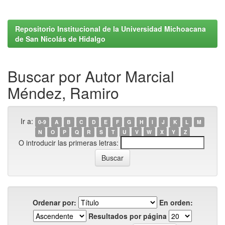
Repositorio Institucional de la Universidad Michoacana
de San Nicolás de Hidalgo
Buscar por Autor Marcial
Méndez, Ramiro
Ir a:
0-9
A
B
C
D
E
F
G
H
I
J
K
L
M
N
O
P
Q
R
S
T
U
V
W
X
Y
Z
O introducir las primeras letras:
Ordenar por:
En orden:
Resultados por página