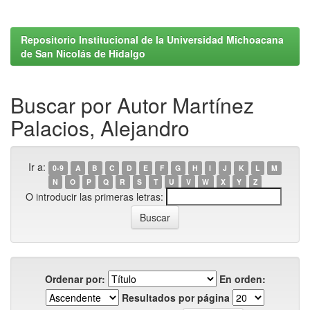
Repositorio Institucional de la Universidad Michoacana
de San Nicolás de Hidalgo
Buscar por Autor Martínez
Palacios, Alejandro
Ir a:
0-9
A
B
C
D
E
F
G
H
I
J
K
L
M
N
O
P
Q
R
S
T
U
V
W
X
Y
Z
O introducir las primeras letras:
Ordenar por:
En orden:
Resultados por página