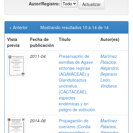
Autor/Registro:
< Anterior
Mostrando resultados 10 a 14 de 14
Vista
Fecha de
Título
Autor(es)
previa
publicación
2011-04
Preservación de
Martínez
semillas de Agave
Palacios,
victoriae-reginae
Alejandro
;
(AGAVACEAE) y
Bejarano
Glandulicactus
León,
uncinatus
Viridiana
(CACTACEAE),
especies
endémicas y en
peligro de extinción
2014-06
Propagación de
Martínez
cueramo (Cordia
Palacios,
elaeagnoides) y
Alejandro
;