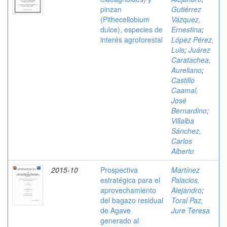
pinzan
Gutiérrez
(Pithecellobium
Vázquez,
dulce), especies de
Ernestina
;
interés agroforestal
López Pérez,
Luis
;
Juárez
Caratachea,
Aureliano
;
Castillo
Caamal,
José
Bernardino
;
Villalba
Sánchez,
Carlos
Alberto
2015-10
Prospectiva
Martínez
estratégica para el
Palacios,
aprovechamiento
Alejandro
;
del bagazo residual
Toral Paz,
de Agave
Jure Teresa
generado al