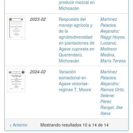
producir mezcal en
Michoacán
2023-02
Respuesta del
Martínez
manejo agrícola y
Palacios,
de la
Alejandro
;
agrobiodiversidad
Raggi Hoyos,
en plantaciones de
Luciana
;
Agave cupreata en
Molinero
Queréndaro,
Medina,
Michoacán
María Teresa
2024-02
Variación
Martínez
somaclonal en
Palacios,
Agave victoriae-
Alejandro
;
reginae T. Moore
Ramos Ortiz,
Selene
;
Pérez
Rangel, Ilse
Iliana
< Anterior
Mostrando resultados 10 a 14 de 14