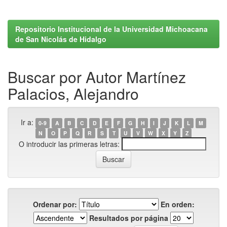
Repositorio Institucional de la Universidad Michoacana
de San Nicolás de Hidalgo
Buscar por Autor Martínez
Palacios, Alejandro
Ir a:
0-9
A
B
C
D
E
F
G
H
I
J
K
L
M
N
O
P
Q
R
S
T
U
V
W
X
Y
Z
O introducir las primeras letras:
Ordenar por:
En orden:
Resultados por página