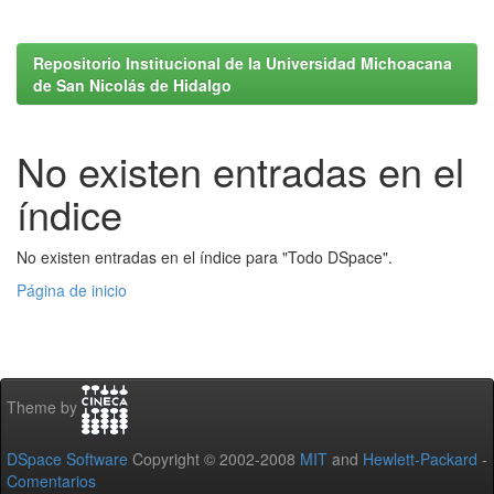
Repositorio Institucional de la Universidad Michoacana
de San Nicolás de Hidalgo
No existen entradas en el
índice
No existen entradas en el índice para "Todo DSpace".
Página de inicio
Theme by
DSpace Software
Copyright © 2002-2008
MIT
and
Hewlett-Packard
-
Comentarios