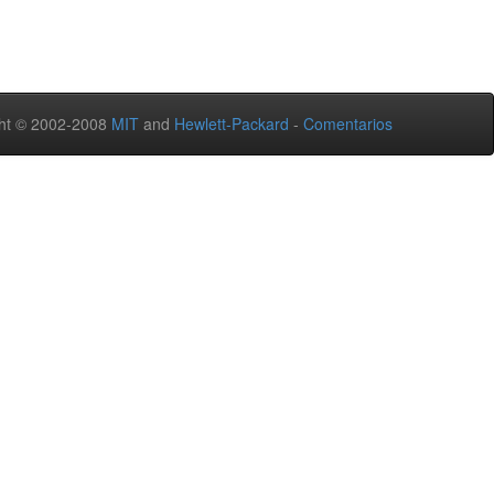
ht © 2002-2008
MIT
and
Hewlett-Packard
-
Comentarios