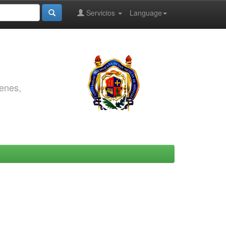
Servicios
Language
genes,