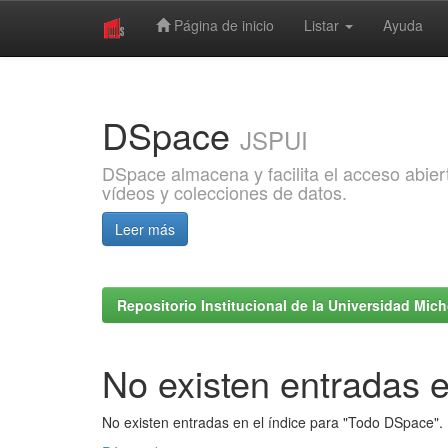
Página de inicio
Listar
Ayuda
Skip
navigation
DSpace
JSPUI
DSpace almacena y facilita el acceso abiert
vídeos y colecciones de datos.
Leer más
Repositorio Institucional de la Universidad Mi
No existen entradas e
No existen entradas en el índice para "Todo DSpace".