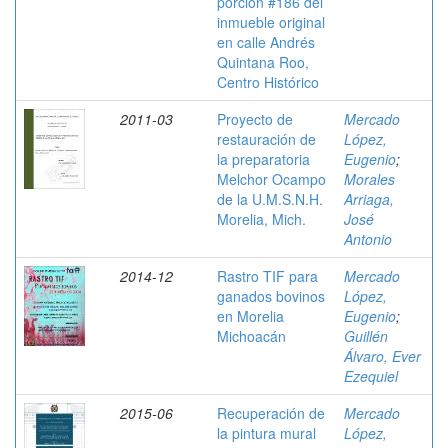
porción #186 del
inmueble original
en calle Andrés
Quintana Roo,
Centro Histórico
2011-03
Proyecto de
Mercado
restauración de
López,
la preparatoria
Eugenio
;
Melchor Ocampo
Morales
de la U.M.S.N.H.
Arriaga,
Morelia, Mich.
José
Antonio
2014-12
Rastro TIF para
Mercado
ganados bovinos
López,
en Morelia
Eugenio
;
Michoacán
Guillén
Álvaro, Ever
Ezequiel
2015-06
Recuperación de
Mercado
la pintura mural
López,