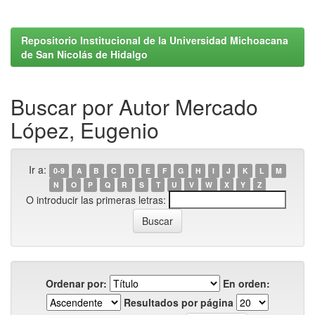
Repositorio Institucional de la Universidad Michoacana
de San Nicolás de Hidalgo
Buscar por Autor Mercado
López, Eugenio
Ir a:
0-9
A
B
C
D
E
F
G
H
I
J
K
L
M
N
O
P
Q
R
S
T
U
V
W
X
Y
Z
O introducir las primeras letras:
Ordenar por:
En orden:
Resultados por página