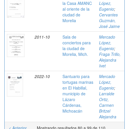
la Casa AMANC
López,
al oriente de la
Eugenio
;
ciudad de
Cervantes
Morelia
Guzmán,
José Jaime
2011-10
Sala de
Mercado
conciertos para
López,
la ciudad de
Eugenio
;
Morelia, Mich.
Fraga Trillo,
Alejandra
Ivet
2022-10
Santuario para
Mercado
tortugas marinas
López,
en El Habillal,
Eugenio
;
municipio de
Larralde
Lázaro
Ortiz,
Cárdenas,
Carmen
Michoacán
Britzel
Alejandra
< Anterior
Mostrando resultados 80 a 99 de 110