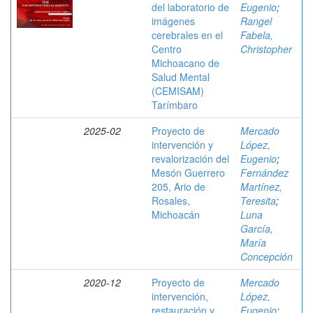
del laboratorio de
Eugenio
;
imágenes
Rangel
cerebrales en el
Fabela,
Centro
Christopher
Michoacano de
Salud Mental
(CEMISAM)
Tarímbaro
2025-02
Proyecto de
Mercado
intervención y
López,
revalorización del
Eugenio
;
Mesón Guerrero
Fernández
205, Ario de
Martínez,
Rosales,
Teresita
;
Michoacán
Luna
García,
María
Concepción
2020-12
Proyecto de
Mercado
intervención,
López,
restauración y
Eugenio
;