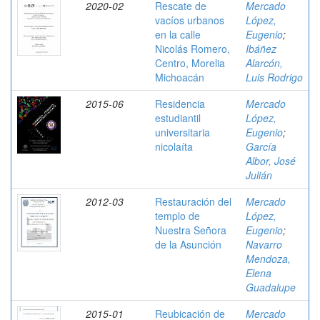
2020-02
Rescate de
Mercado
vacíos urbanos
López,
en la calle
Eugenio
;
Nicolás Romero,
Ibáñez
Centro, Morelia
Alarcón,
Michoacán
Luis Rodrigo
2015-06
Residencia
Mercado
estudiantil
López,
universitaria
Eugenio
;
nicolaíta
García
Albor, José
Julián
2012-03
Restauración del
Mercado
templo de
López,
Nuestra Señora
Eugenio
;
de la Asunción
Navarro
Mendoza,
Elena
Guadalupe
2015-01
Reubicación de
Mercado