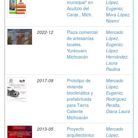
municipal" en
López,
Acuitzio del
Eugenio
;
Canje., Mich.
Mora López,
Noemí
2022-12
Plaza comercial
Mercado
de artesanías
López,
locales.
Eugenio
;
Yurécuaro
López
Michoacán
Hernández,
Laura
Paulina
2017-09
Prototipo de
Mercado
vivienda
López,
bioclimática y
Eugenio
;
prefabricada
Rodríguez
para Tierra
Peralta,
Caliente
Diana Laura
Michoacán
2013-05
Proyecto
Mercado
arquitectónico
López,