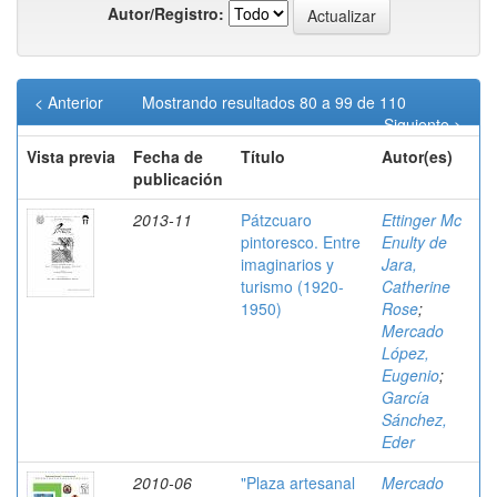
Autor/Registro:
< Anterior
Mostrando resultados 80 a 99 de 110
Siguiente >
Vista previa
Fecha de
Título
Autor(es)
publicación
2013-11
Pátzcuaro
Ettinger Mc
pintoresco. Entre
Enulty de
imaginarios y
Jara,
turismo (1920-
Catherine
1950)
Rose
;
Mercado
López,
Eugenio
;
García
Sánchez,
Eder
2010-06
"Plaza artesanal
Mercado