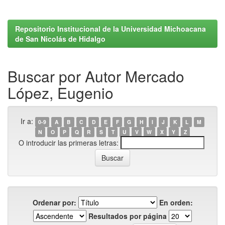
Repositorio Institucional de la Universidad Michoacana
de San Nicolás de Hidalgo
Buscar por Autor Mercado
López, Eugenio
Ir a:
0-9
A
B
C
D
E
F
G
H
I
J
K
L
M
N
O
P
Q
R
S
T
U
V
W
X
Y
Z
O introducir las primeras letras:
Ordenar por:
En orden:
Resultados por página