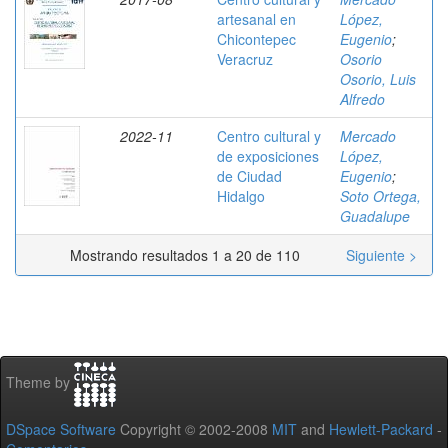
artesanal en
López,
Chicontepec
Eugenio
;
Veracruz
Osorio
Osorio, Luis
Alfredo
2022-11
Centro cultural y
Mercado
de exposiciones
López,
de Ciudad
Eugenio
;
Hidalgo
Soto Ortega,
Guadalupe
Mostrando resultados 1 a 20 de 110
Siguiente >
Theme by
DSpace Software
Copyright © 2002-2008
MIT
and
Hewlett-Packard
-