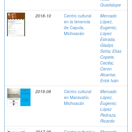
Guadalupe
2018-10
Centro cultural
Mercado
en la tenencia
López,
de Capula,
Eugenio
;
Michoacán
López
Estrada,
Gladys
Sofía
;
Elías
Copete,
Cecilia
;
Ceron
Alcantar,
Erick Iván
2019-08
Centro cultural
Mercado
en Maravatío
López,
Michoacán
Eugenio
;
López
Pedraza,
Ricardo
2017-08
Centro cultural y
Mercado