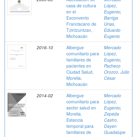
casa de cultura
López,
en el
Eugenio
;
Exconvento
Barriga
Franciscano de
Urias,
Tzintzuntzan,
Eduardo
Michoacán
Eugenio
2016-10
Albergue
Mercado
comunitario para
López,
familiares de
Eugenio
;
pacientes en
Pacheco
Ciudad Salud,
Orozco, Julio
Morelia,
César
Michoacán
2014-02
Albergue
Mercado
comunitario para
López,
sector salud en
Eugenio
;
Morelia.
Zepeda
Estancia
Castro,
temporal para
Dayen
familiares de
Guadalupe