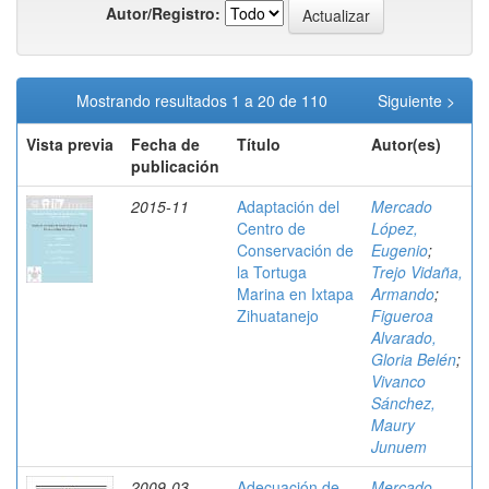
Autor/Registro:
Mostrando resultados 1 a 20 de 110
Siguiente >
Vista previa
Fecha de
Título
Autor(es)
publicación
2015-11
Adaptación del
Mercado
Centro de
López,
Conservación de
Eugenio
;
la Tortuga
Trejo Vidaña,
Marina en Ixtapa
Armando
;
Zihuatanejo
Figueroa
Alvarado,
Gloria Belén
;
Vivanco
Sánchez,
Maury
Junuem
2009-03
Adecuación de
Mercado