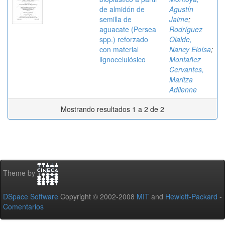
de almidón de
Agustín
semilla de
Jaime
;
aguacate (Persea
Rodríguez
spp.) reforzado
Olalde,
con material
Nancy Eloísa
;
lignocelulósico
Montañez
Cervantes,
Maritza
Adilenne
Mostrando resultados 1 a 2 de 2
Theme by
DSpace Software
Copyright © 2002-2008
MIT
and
Hewlett-Packard
-
Comentarios