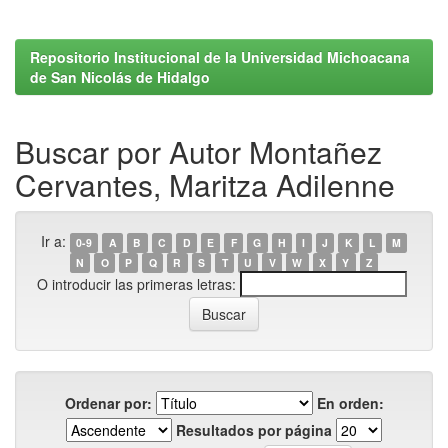
Repositorio Institucional de la Universidad Michoacana
de San Nicolás de Hidalgo
Buscar por Autor Montañez
Cervantes, Maritza Adilenne
Ir a:
0-9
A
B
C
D
E
F
G
H
I
J
K
L
M
N
O
P
Q
R
S
T
U
V
W
X
Y
Z
O introducir las primeras letras:
Ordenar por:
En orden:
Resultados por página