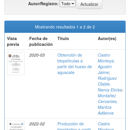
Autor/Registro:
Mostrando resultados 1 a 2 de 2
Vista
Fecha de
Título
Autor(es)
previa
publicación
2020-03
Obtención de
Castro
biopelículas a
Montoya,
partir del hueso de
Agustín
aguacate
Jaime
;
Rodríguez
Olalde,
Nancy Eloísa
;
Montañez
Cervantes,
Maritza
Adilenne
2022-02
Producción de
Castro
bioplástico a partir
Montoya,