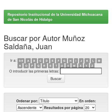
Repositorio Institucional de la Universidad Michoacana
de San Nicolás de Hidalgo
Buscar por Autor Muñoz
Saldaña, Juan
Ir a:
0-9
A
B
C
D
E
F
G
H
I
J
K
L
M
N
O
P
Q
R
S
T
U
V
W
X
Y
Z
O introducir las primeras letras:
Ordenar por:
En orden:
Resultados por página