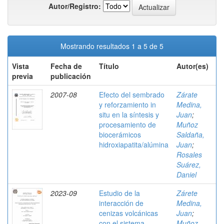
Autor/Registro:
Mostrando resultados 1 a 5 de 5
Vista
Fecha de
Título
Autor(es)
previa
publicación
2007-08
Efecto del sembrado
Zárate
y reforzamiento in
Medina,
situ en la síntesis y
Juan
;
procesamiento de
Muñoz
biocerámicos
Saldaña,
hidroxiapatita/alúmina
Juan
;
Rosales
Suárez,
Daniel
2023-09
Estudio de la
Zárete
interacción de
Medina,
cenizas volcánicas
Juan
;
con el sistema
Muñoz