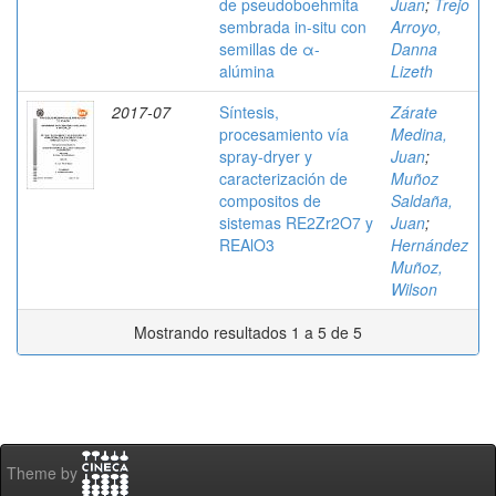
de pseudoboehmita
Juan
;
Trejo
sembrada in-situ con
Arroyo,
semillas de α-
Danna
alúmina
Lizeth
2017-07
Síntesis,
Zárate
procesamiento vía
Medina,
spray-dryer y
Juan
;
caracterización de
Muñoz
compositos de
Saldaña,
sistemas RE2Zr2O7 y
Juan
;
REAlO3
Hernández
Muñoz,
Wilson
Mostrando resultados 1 a 5 de 5
Theme by