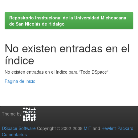
Repositorio Institucional de la Universidad Michoacana
de San Nicolás de Hidalgo
No existen entradas en el
índice
No existen entradas en el índice para "Todo DSpace".
Página de inicio
Theme by
DSpace Software
Copyright © 2002-2008
MIT
and
Hewlett-Packard
-
Comentarios