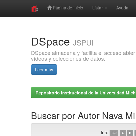
Página de inicio
Listar
Ayuda
Skip
navigation
DSpace
JSPUI
DSpace almacena y facilita el acceso abiert
vídeos y colecciones de datos.
Leer más
Repositorio Institucional de la Universidad Mi
Buscar por Autor Nava Mi
Ir a:
0-9
A
B