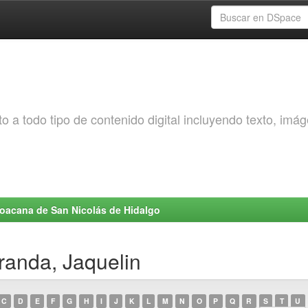
o a todo tipo de contenido digital incluyendo texto, imá
choacana de San Nicolás de Hidalgo
randa, Jaquelin
C
D
E
F
G
H
I
J
K
L
M
N
O
P
Q
R
S
T
U