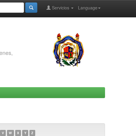
Servicios
Language
genes,
V
W
X
Y
Z