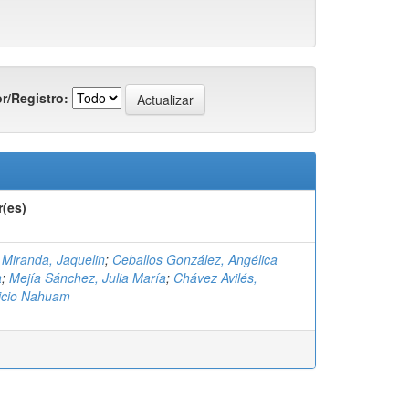
r/Registro:
r(es)
Miranda, Jaquelin
;
Ceballos González, Angélica
a
;
Mejía Sánchez, Julia María
;
Chávez Avilés,
icio Nahuam