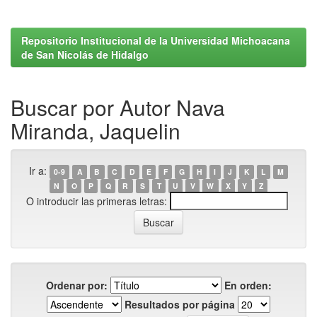
Repositorio Institucional de la Universidad Michoacana
de San Nicolás de Hidalgo
Buscar por Autor Nava
Miranda, Jaquelin
Ir a:
0-9
A
B
C
D
E
F
G
H
I
J
K
L
M
N
O
P
Q
R
S
T
U
V
W
X
Y
Z
O introducir las primeras letras:
Ordenar por:
En orden:
Resultados por página