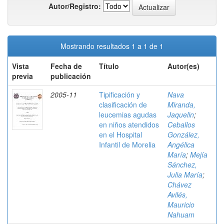
Autor/Registro:
Mostrando resultados 1 a 1 de 1
Vista
Fecha de
Título
Autor(es)
previa
publicación
2005-11
Tipificación y
Nava
clasificación de
Miranda,
leucemias agudas
Jaquelin
;
en niños atendidos
Ceballos
en el Hospital
González,
Infantil de Morelia
Angélica
María
;
Mejía
Sánchez,
Julia María
;
Chávez
Avilés,
Mauricio
Nahuam