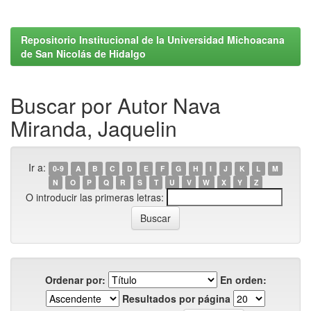
Repositorio Institucional de la Universidad Michoacana
de San Nicolás de Hidalgo
Buscar por Autor Nava
Miranda, Jaquelin
Ir a:
0-9
A
B
C
D
E
F
G
H
I
J
K
L
M
N
O
P
Q
R
S
T
U
V
W
X
Y
Z
O introducir las primeras letras:
Ordenar por:
En orden:
Resultados por página