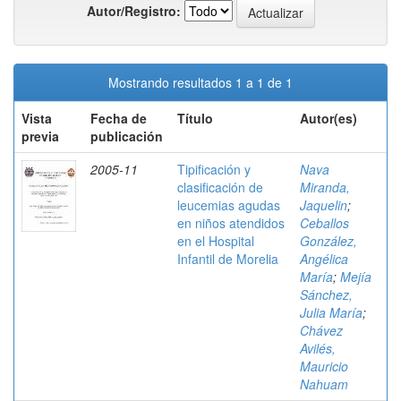
Autor/Registro:
Mostrando resultados 1 a 1 de 1
Vista
Fecha de
Título
Autor(es)
previa
publicación
2005-11
Tipificación y
Nava
clasificación de
Miranda,
leucemias agudas
Jaquelin
;
en niños atendidos
Ceballos
en el Hospital
González,
Infantil de Morelia
Angélica
María
;
Mejía
Sánchez,
Julia María
;
Chávez
Avilés,
Mauricio
Nahuam