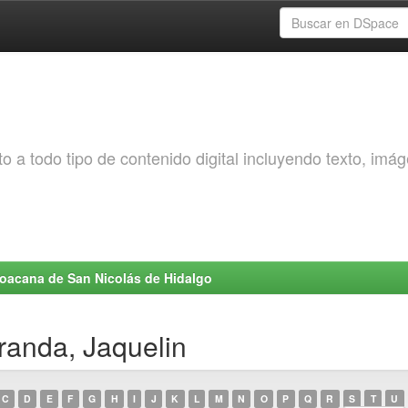
o a todo tipo de contenido digital incluyendo texto, imá
choacana de San Nicolás de Hidalgo
randa, Jaquelin
C
D
E
F
G
H
I
J
K
L
M
N
O
P
Q
R
S
T
U