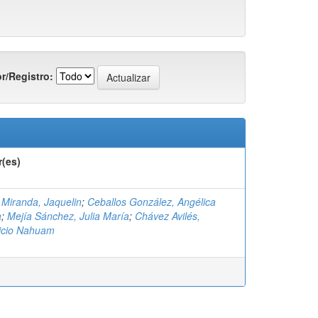
r/Registro:
r(es)
Miranda, Jaquelin
;
Ceballos González, Angélica
a
;
Mejía Sánchez, Julia María
;
Chávez Avilés,
icio Nahuam