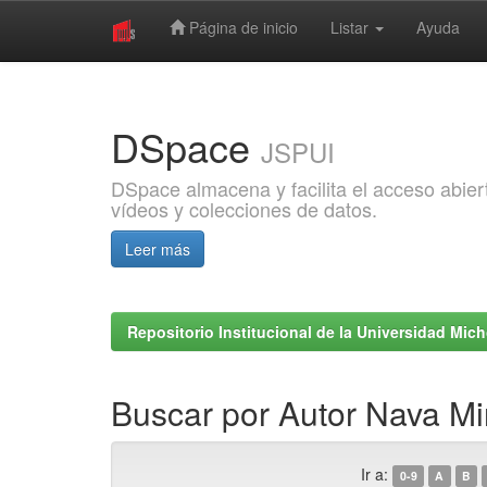
Página de inicio
Listar
Ayuda
Skip
navigation
DSpace
JSPUI
DSpace almacena y facilita el acceso abiert
vídeos y colecciones de datos.
Leer más
Repositorio Institucional de la Universidad Mi
Buscar por Autor Nava Mi
Ir a:
0-9
A
B