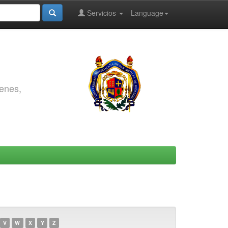
Servicios
Language
genes,
V
W
X
Y
Z