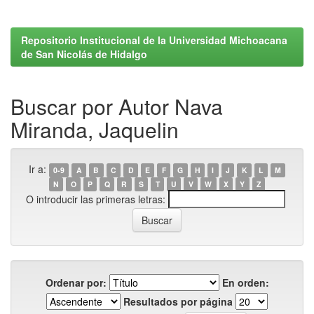
Repositorio Institucional de la Universidad Michoacana
de San Nicolás de Hidalgo
Buscar por Autor Nava
Miranda, Jaquelin
Ir a:
0-9
A
B
C
D
E
F
G
H
I
J
K
L
M
N
O
P
Q
R
S
T
U
V
W
X
Y
Z
O introducir las primeras letras:
Ordenar por:
En orden:
Resultados por página