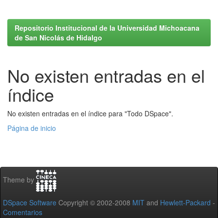
Repositorio Institucional de la Universidad Michoacana
de San Nicolás de Hidalgo
No existen entradas en el
índice
No existen entradas en el índice para "Todo DSpace".
Página de inicio
Theme by
DSpace Software
Copyright © 2002-2008
MIT
and
Hewlett-Packard
-
Comentarios