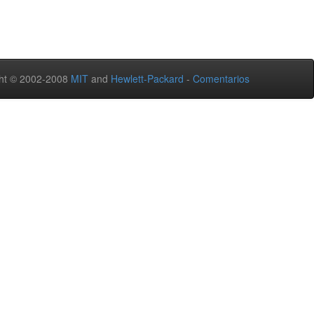
ht © 2002-2008
MIT
and
Hewlett-Packard
-
Comentarios