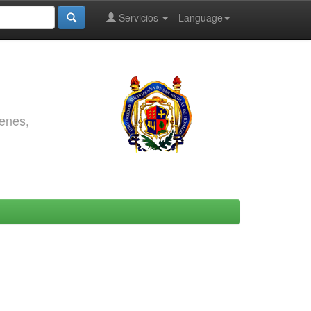
Servicios
Language
genes,