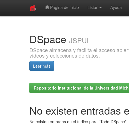
Página de inicio
Listar
Ayuda
Skip
navigation
DSpace
JSPUI
DSpace almacena y facilita el acceso abiert
vídeos y colecciones de datos.
Leer más
Repositorio Institucional de la Universidad Mi
No existen entradas e
No existen entradas en el índice para "Todo DSpace".