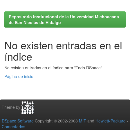
Repositorio Institucional de la Universidad Michoacana
de San Nicolás de Hidalgo
No existen entradas en el
índice
No existen entradas en el índice para "Todo DSpace".
Página de inicio
Theme by
DSpace Software
Copyright © 2002-2008
MIT
and
Hewlett-Packard
-
Comentarios