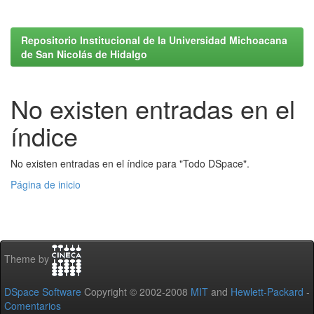
Repositorio Institucional de la Universidad Michoacana
de San Nicolás de Hidalgo
No existen entradas en el
índice
No existen entradas en el índice para "Todo DSpace".
Página de inicio
Theme by
DSpace Software
Copyright © 2002-2008
MIT
and
Hewlett-Packard
-
Comentarios