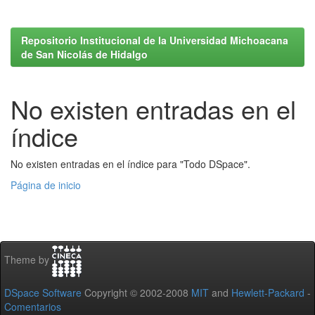
Repositorio Institucional de la Universidad Michoacana
de San Nicolás de Hidalgo
No existen entradas en el
índice
No existen entradas en el índice para "Todo DSpace".
Página de inicio
Theme by
DSpace Software
Copyright © 2002-2008
MIT
and
Hewlett-Packard
-
Comentarios