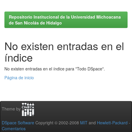
Repositorio Institucional de la Universidad Michoacana
de San Nicolás de Hidalgo
No existen entradas en el
índice
No existen entradas en el índice para "Todo DSpace".
Página de inicio
Theme by
DSpace Software
Copyright © 2002-2008
MIT
and
Hewlett-Packard
-
Comentarios