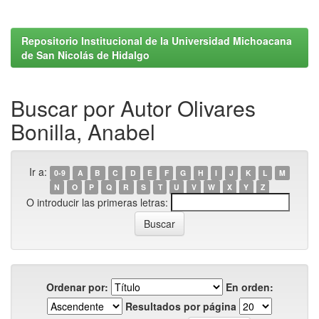
Repositorio Institucional de la Universidad Michoacana
de San Nicolás de Hidalgo
Buscar por Autor Olivares
Bonilla, Anabel
Ir a:
0-9
A
B
C
D
E
F
G
H
I
J
K
L
M
N
O
P
Q
R
S
T
U
V
W
X
Y
Z
O introducir las primeras letras:
Ordenar por:
En orden:
Resultados por página