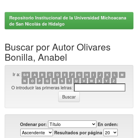
Repositorio Institucional de la Universidad Michoacana
de San Nicolás de Hidalgo
Buscar por Autor Olivares
Bonilla, Anabel
Ir a:
0-9
A
B
C
D
E
F
G
H
I
J
K
L
M
N
O
P
Q
R
S
T
U
V
W
X
Y
Z
O introducir las primeras letras:
Ordenar por:
En orden:
Resultados por página