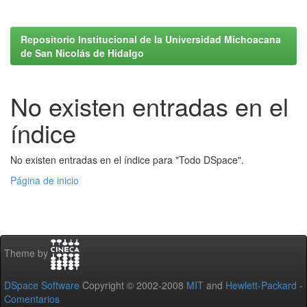
Repositorio Institucional de la Universidad Michoacana
de San Nicolás de Hidalgo
No existen entradas en el
índice
No existen entradas en el índice para "Todo DSpace".
Página de inicio
Theme by
DSpace Software
Copyright © 2002-2008
MIT
and
Hewlett-Packard
-
Comentarios