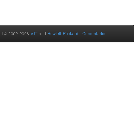
ht © 2002-2008
MIT
and
Hewlett-Packard
-
Comentarios