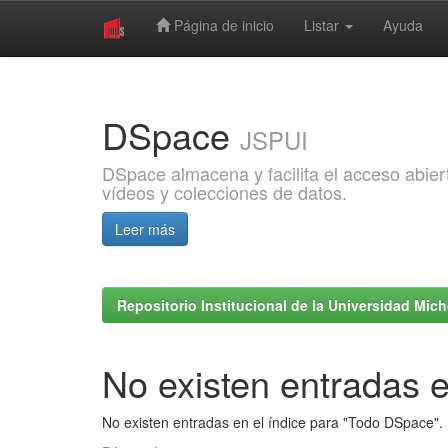
Página de inicio
Listar
Ayuda
Skip
navigation
DSpace
JSPUI
DSpace almacena y facilita el acceso abiert
vídeos y colecciones de datos.
Leer más
Repositorio Institucional de la Universidad Mi
No existen entradas e
No existen entradas en el índice para "Todo DSpace".