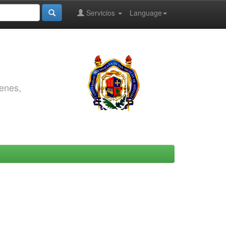
Servicios
Language
genes,