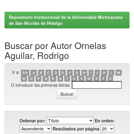
Repositorio Institucional de la Universidad Michoacana
de San Nicolás de Hidalgo
Buscar por Autor Ornelas
Aguilar, Rodrigo
Ir a:
0-9
A
B
C
D
E
F
G
H
I
J
K
L
M
N
O
P
Q
R
S
T
U
V
W
X
Y
Z
O introducir las primeras letras:
Ordenar por:
En orden:
Resultados por página