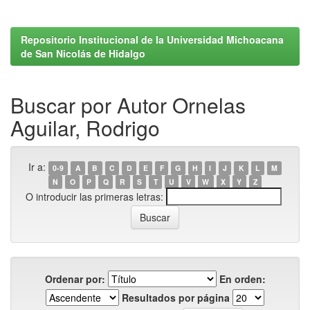
Repositorio Institucional de la Universidad Michoacana
de San Nicolás de Hidalgo
Buscar por Autor Ornelas
Aguilar, Rodrigo
Ir a:
0-9
A
B
C
D
E
F
G
H
I
J
K
L
M
N
O
P
Q
R
S
T
U
V
W
X
Y
Z
O introducir las primeras letras:
Ordenar por:
En orden:
Resultados por página