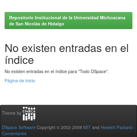
Repositorio Institucional de la Universidad Michoacana
de San Nicolás de Hidalgo
No existen entradas en el
índice
No existen entradas en el índice para "Todo DSpace".
Página de inicio
Theme by
DSpace Software
Copyright © 2002-2008
MIT
and
Hewlett-Packard
-
Comentarios